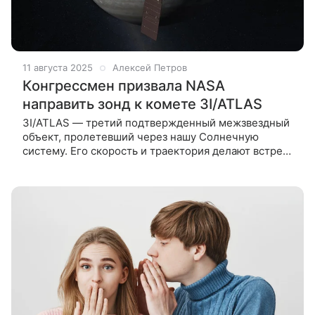
11 августа 2025
Алексей Петров
Конгрессмен призвала NASA
направить зонд к комете 3I/ATLAS
3I/ATLAS — третий подтвержденный межзвездный
объект, пролетевший через нашу Солнечную
систему. Его скорость и траектория делают встречу
почти невозможной, но ученые и политики спорят,
стоит ли попытаться. 1 июля