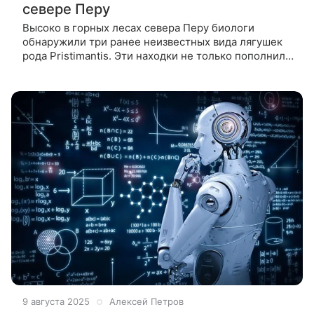
севере Перу
Высоко в горных лесах севера Перу биологи
обнаружили три ранее неизвестных вида лягушек
рода Pristimantis. Эти находки не только пополнили
список земноводных, но и подтвердили: регион
Хуанкабамба остается почти
9 августа 2025
Алексей Петров