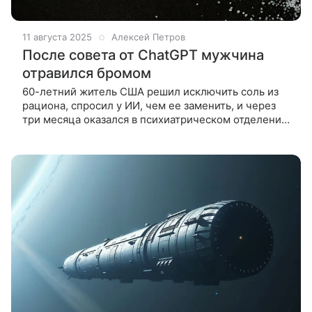
11 августа 2025
Алексей Петров
После совета от ChatGPT мужчина
отравился бромом
60-летний житель США решил исключить соль из
рациона, спросил у ИИ, чем ее заменить, и через
три месяца оказался в психиатрическом отделении
с паранойей и галлюцинациями. Мужчина изучал
вред избытка соли, и, вдохновившись