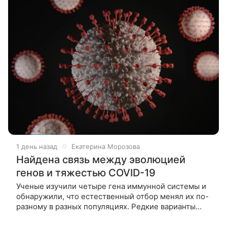
1 день назад
Екатерина Морозова
Найдена связь между эволюцией
генов и тяжестью COVID-19
Ученые изучили четыре гена иммунной системы и
обнаружили, что естественный отбор менял их по-
разному в разных популяциях. Редкие варианты
гена TLR2 связали с тяжелым течением COVID-19, а
некоторые мутации нашли