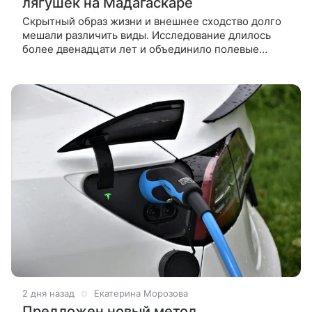
лягушек на Мадагаскаре
Скрытный образ жизни и внешнее сходство долго
мешали различить виды. Исследование длилось
более двенадцати лет и объединило полевые
работы, анализ ДНК и музеомику. Международная
группа ученых описала семь новых
2 дня назад
Екатерина Морозова
Предложен новый метод