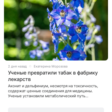
2 дня назад
Екатерина Морозова
Ученые превратили табак в фабрику
лекарств
Аконит и дельфиниум, несмотря на токсичность,
содержат ценные соединения для медицины.
Ученые установили метаболический путь
образования атизиния и выделили шесть
ферментов. Гены внедрили в табак, который стал