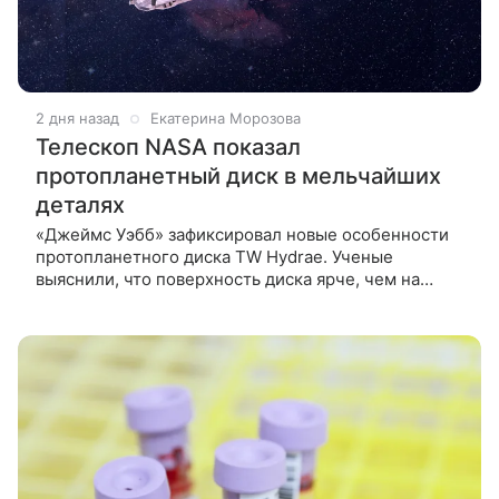
2 дня назад
Екатерина Морозова
Телескоп NASA показал
протопланетный диск в мельчайших
деталях
«Джеймс Уэбб» зафиксировал новые особенности
протопланетного диска TW Hydrae. Ученые
выяснили, что поверхность диска ярче, чем на
снимках «Хаббла», а разрывы и узоры создают
объекты, скрытые толстым слоем пыли.