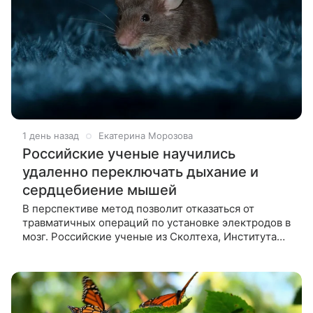
1 день назад
Екатерина Морозова
Российские ученые научились
удаленно переключать дыхание и
сердцебиение мышей
В перспективе метод позволит отказаться от
травматичных операций по установке электродов в
мозг. Российские ученые из Сколтеха, Института
цитологии и генетики СО РАН и других центров
нашли способ управлять