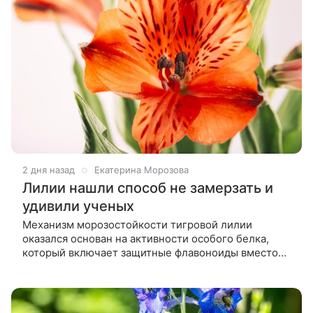
2 дня назад
Екатерина Морозова
Лилии нашли способ не замерзать и
удивили ученых
Механизм морозостойкости тигровой лилии
оказался основан на активности особого белка,
который включает защитные флавоноиды вместо
цветных пигментов. Ученые проверили эффект на
табаке. Лилии восхищают садоводов