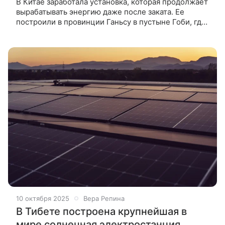
В Китае заработала установка, которая продолжает
вырабатывать энергию даже после заката. Ее
построили в провинции Ганьсу в пустыне Гоби, где
солнце светит больше 3000 часов в год. В отличие
от обычных солнечных
10 октября 2025
Вера Репина
В Тибете построена крупнейшая в
мире солнечная электростанция