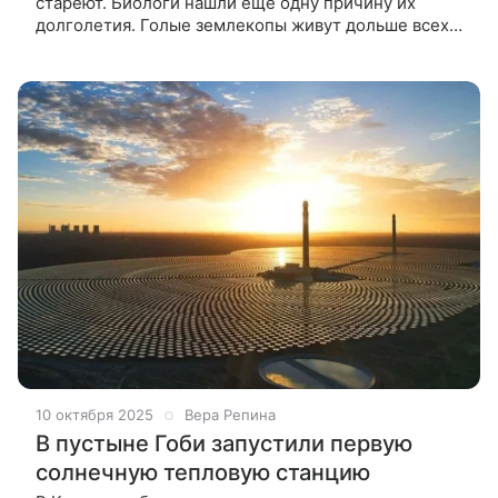
стареют. Биологи нашли еще одну причину их
долголетия. Голые землекопы живут дольше всех
грызунов — до 37 лет. Их организм почти
не стареет, клетки редко мутируют,
10 октября 2025
Вера Репина
В пустыне Гоби запустили первую
солнечную тепловую станцию