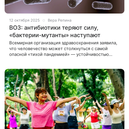
12 октября 2025
Вера Репина
ВОЗ: антибиотики теряют силу,
«бактерии-мутанты» наступают
Всемирная организация здравоохранения заявила,
что человечество может столкнуться с самой
опасной «тихой пандемией» — устойчивостью
бактерий к лечению. Новые данные показывают:
лекарств становится меньше, а