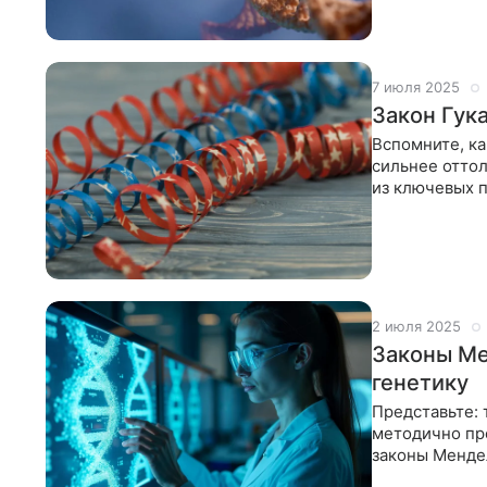
7 июля 2025
Закон Гука
Вспомните, ка
сильнее оттол
из ключевых п
реагируют
2 июля 2025
Законы Ме
генетику
Представьте: 
методично пр
законы Менде
середине XIX 