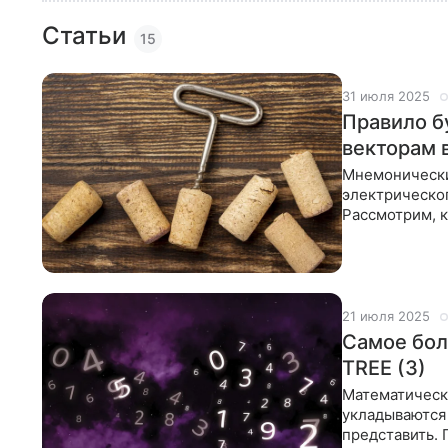
Статьи
15
31 июля 2025
Правило б
векторам 
Мнемонически
электрическог
Рассмотрим, к
взаимодейств
21 июля 2025
Самое бол
TREE (3)
Математическа
укладываются
представить.