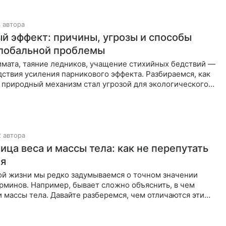
 автора
й эффект: причины, угрозы и способы
лобальной проблемы
имата, таяние ледников, учащение стихийных бедствий —
дствия усиления парникового эффекта. Разбираемся, как
 природный механизм стал угрозой для экологического
ты.
2 автора
ица веса и массы тела: как не перепутать
ия
ой жизни мы редко задумываемся о точном значении
рминов. Например, бывает сложно объяснить, в чем
и массы тела. Давайте разберемся, чем отличаются эти
еличины и как