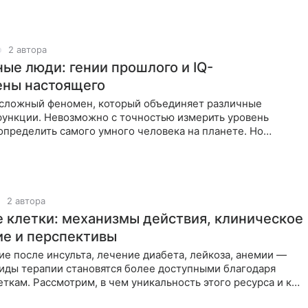
2 автора
ые люди: гении прошлого и IQ-
ны настоящего
ложный феномен, который объединяет различные
функции. Невозможно с точностью измерить уровень
определить самого умного человека на планете. Но
рия и современность
2 автора
 клетки: механизмы действия, клиническое
е и перспективы
е после инсульта, лечение диабета, лейкоза, анемии —
виды терапии становятся более доступными благодаря
ткам. Рассмотрим, в чем уникальность этого ресурса и как
пользуется