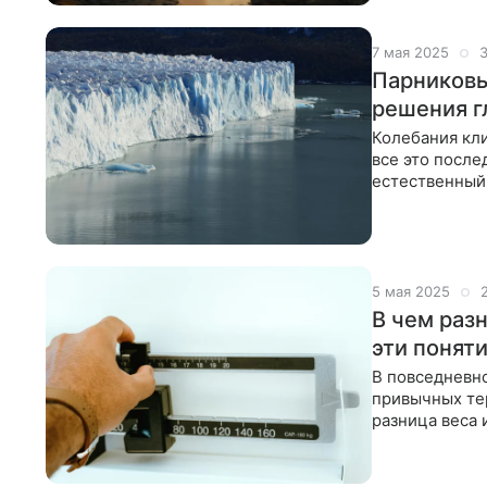
7 мая 2025
3
Парниковы
решения г
Колебания кл
все это после
естественный
баланса плане
5 мая 2025
В чем разн
эти понят
В повседневн
привычных те
разница веса 
физические в