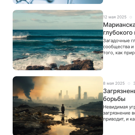
12 мая 2025
Марианска
глубокого
Загадочные г
сообщества и
того, как при
экстремально
8 мая 2025
Загрязнен
борьбы
Невидимая угр
загрязнение в
приводит, и к
экологами. В