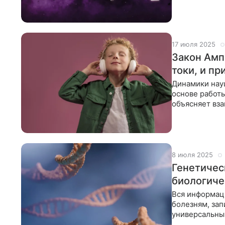
величины. К 
17 июля 2025
Закон Амп
токи, и пр
Динамики нау
основе работы
объясняет вза
фундаменталь
8 июля 2025
Генетическ
биологиче
Вся информаци
болезням, зап
универсальный
человеку. Сис