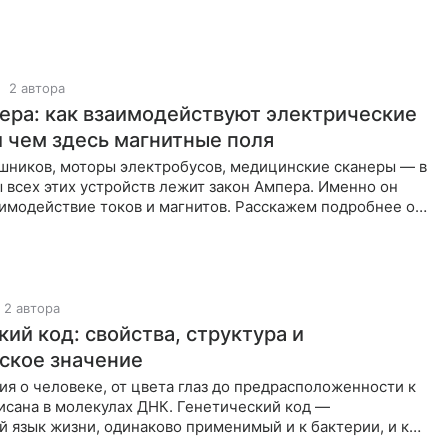
любому
2 автора
ера: как взаимодействуют электрические
и чем здесь магнитные поля
шников, моторы электробусов, медицинские сканеры — в
 всех этих устройств лежит закон Ампера. Именно он
имодействие токов и магнитов. Расскажем подробнее о
ном принципе
2 автора
ий код: свойства, структура и
ское значение
я о человеке, от цвета глаз до предрасположенности к
исана в молекулах ДНК. Генетический код —
 язык жизни, одинаково применимый и к бактерии, и к
тема, по которой