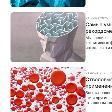
24 июня 2025
Самые умн
рекордсме
Мышление — с
когнитивные 
интеллекта и 
мировая исто
21 июня 2025
Стволовые
применени
Восстановлени
эти и другие 
стволовым кле
именно он ис