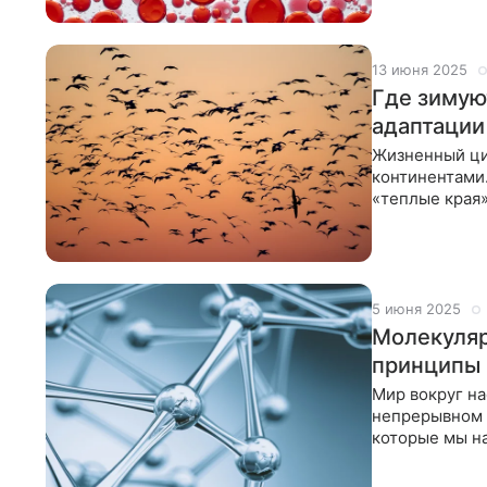
13 июня 2025
Где зимую
адаптации
Жизненный ци
континентами.
«теплые края»
болот Европы
5 июня 2025
Молекуляр
принципы 
Мир вокруг на
непрерывном 
которые мы н
кинетическая 