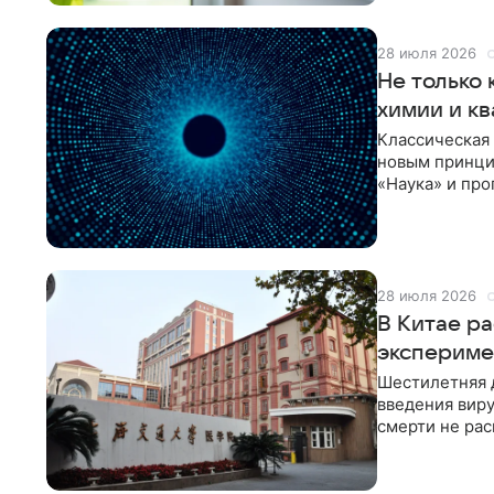
28 июля 2026
Не только
химии и к
Классическая 
новым принци
«Наука» и про
сейчас
28 июля 2026
В Китае ра
экспериме
Шестилетняя д
введения виру
смерти не рас
начал официа