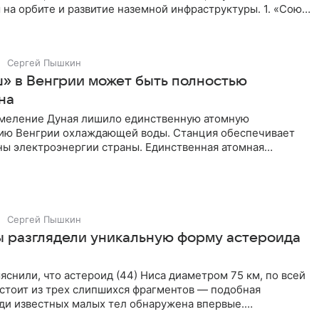
на орбите и развитие наземной инфраструктуры. 1. «Союз
вил новый
Сергей Пышкин
» в Венгрии может быть полностью
на
меление Дуная лишило единственную атомную
ию Венгрии охлаждающей воды. Станция обеспечивает
ны электроэнергии страны. Единственная атомная
ия Венгрии «Пакш» может
Сергей Пышкин
 разглядели уникальную форму астероида
снили, что астероид (44) Ниса диаметром 75 км, по всей
стоит из трех слипшихся фрагментов — подобная
еди известных малых тел обнаружена впервые.
ая команда