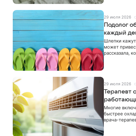
29 июля 2026
Подолог о
каждый де
Шлепки кажут
может привест
рассказала, к
нельзя оставл
29 июля 2026
Терапевт 
работающ
Многие включ
быстрее охла
врача-терапев
проблем со