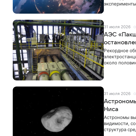
эксперименты 
МС-29» доста
31 июля 2026
АЭС «Пакш
остановле
Рекордное об
электростанц
около полови
электростанц
31 июля 2026
Астрономы
Ниса
Астрономы выя
видимости, со
структура ср
Международн