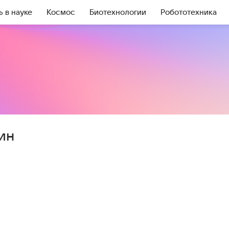
ь в науке
Космос
Биотехнологии
Робототехника
ин