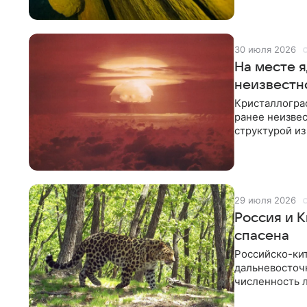
30 июля 2026
На месте 
неизвестн
Кристаллогра
ранее неизве
структурой из
кристаллогра
29 июля 2026
Россия и 
спасена
Российско-ки
дальневосточн
численность л
зоологи сегод