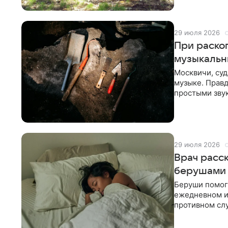
29 июля 2026
При раско
музыкальн
Москвичи, суд
музыке. Правд
простыми звук
В Москве
29 июля 2026
Врач расск
берушами 
Беруши помога
ежедневном и
противном слу
раздражения 