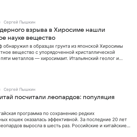
Сергей Пышкин
ядерного взрыва в Хиросиме нашли
ое науке вещество
ф обнаружил в образцах грунта из японской Хиросимы
стное вещество с упорядоченной кристаллической
 пяти металлов — хиросимаит. Итальянский геолог и
ф Лука Бинди
Сергей Пышкин
Китай посчитали леопардов: популяция
тайская программа по сохранению редких
ых кошек оказалась эффективной. За последние 20 лет
еопардов выросла в шесть раз. Российские и китайские
ня, 29 июля,