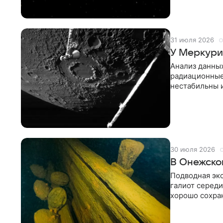
31 июля 2026
У Меркури
Анализ данны
радиационные 
нестабильны и
Мичигана и
30 июля 2026
В Онежском
Подводная эк
галиот середи
хорошо сохра
внутренних