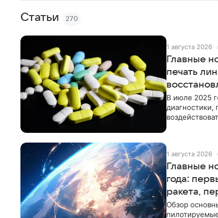
Статьи
270
1 августа 2026
Главные н
печать ли
восстанов
В июле 2025 
диагностики, 
воздействова
способы восс
1 августа 2026
Главные н
года: перв
ракета, п
Обзор основны
пилотируемые