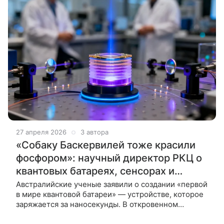
27 апреля 2026
3 автора
«Собаку Баскервилей тоже красили
фосфором»: научный директор РКЦ о
квантовых батареях, сенсорах и
будущем технологий
Австралийские ученые заявили о создании «первой
в мире квантовой батареи» — устройстве, которое
заряжается за наносекунды. В откровенном
интервью Наука Mail научный директор РКЦ