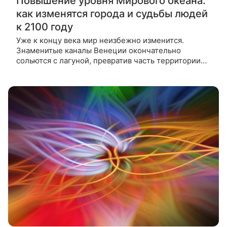
Повышение уровня Мирового океана:
как изменятся города и судьбы людей
к 2100 году
Уже к концу века мир неизбежно изменится.
Знаменитые каналы Венеции окончательно
сольются с лагуной, превратив часть территории
города-музея в подводную археологическую зону.
И это вовсе не выдумка голливудских