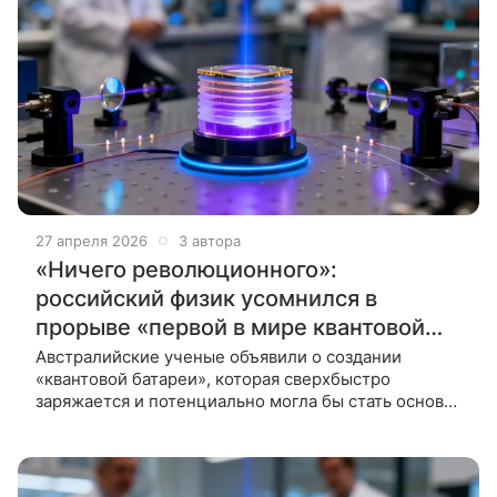
27 апреля 2026
3 автора
«Ничего революционного»:
российский физик усомнился в
прорыве «первой в мире квантовой
батареи»
Австралийские ученые объявили о создании
«квантовой батареи», которая сверхбыстро
заряжается и потенциально могла бы стать основой
для питания электромобилей в будущем. Однако
научный директор Российского