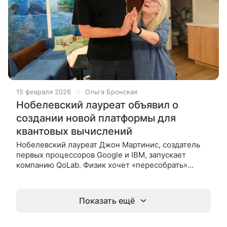
15 февраля 2026
Ольга Бронская
Нобелевский лауреат объявил о
создании новой платформы для
квантовых вычислений
Нобелевский лауреат Джон Мартинис, создатель
первых процессоров Google и IBM, запускает
компанию QoLab. Физик хочет «пересобрать»
квантовый компьютер, избавившись от «джунглей
из проводов» и перенеся управление
Показать ещё