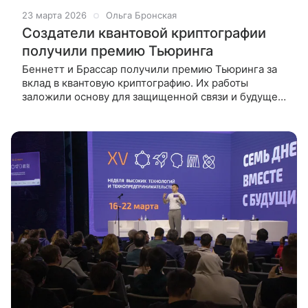
23 марта 2026
Ольга Бронская
Создатели квантовой криптографии
получили премию Тьюринга
Беннетт и Брассар получили премию Тьюринга за
вклад в квантовую криптографию. Их работы
заложили основу для защищенной связи и будущего
квантового интернета Премию Тьюринга 2026 года,
самую престижную награду в