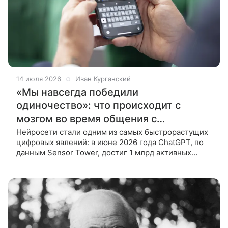
14 июля 2026
Иван Курганский
«Мы навсегда победили
одиночество»: что происходит с
мозгом во время общения с
нейросетью
Нейросети стали одним из самых быстрорастущих
цифровых явлений: в июне 2026 года ChatGPT, по
данным Sensor Tower, достиг 1 млрд активных
пользователей в месяц. Вместе с клиническим
психологом разберемся, почему