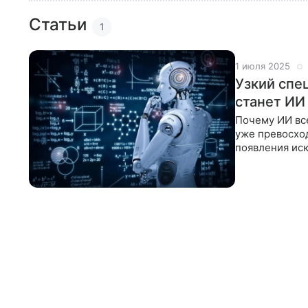
Статьи
1
1 июля 2025
Узкий спе
станет ИИ
Почему ИИ вс
уже превосход
появления иск
разбираем кл