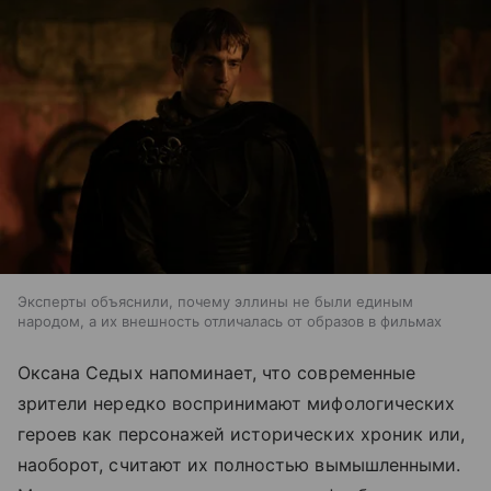
Эксперты объяснили, почему эллины не были единым
народом, а их внешность отличалась от образов в фильмах
Оксана Седых напоминает, что современные
зрители нередко воспринимают мифологических
героев как персонажей исторических хроник или,
наоборот, считают их полностью вымышленными.