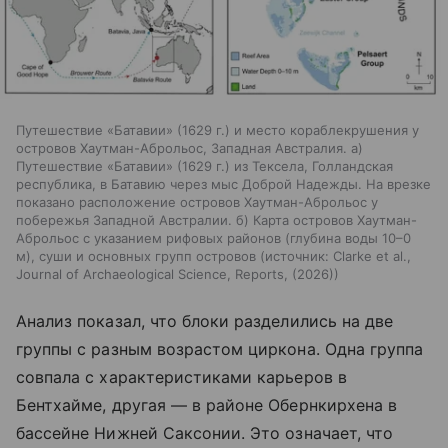
Путешествие «Батавии» (1629 г.) и место кораблекрушения у
островов Хаутман-Аброльос, Западная Австралия. а)
Путешествие «Батавии» (1629 г.) из Тексела, Голландская
республика, в Батавию через мыс Доброй Надежды. На врезке
показано расположение островов Хаутман-Аброльос у
побережья Западной Австралии. б) Карта островов Хаутман-
Аброльос с указанием рифовых районов (глубина воды 10–0
м), суши и основных групп островов
источник:
Clarke et al.,
Journal of Archaeological Science, Reports, (2026)
Анализ показал, что блоки разделились на две
группы с разным возрастом циркона. Одна группа
совпала с характеристиками карьеров в
Бентхайме, другая — в районе Обернкирхена в
бассейне Нижней Саксонии. Это означает, что