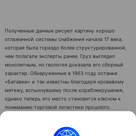
Полученные данные рисуют картину хорошо
отлаженной системы снабжения начала 17 века,
которая была гораздо более структурированной,
чем полагали эксперты ранее. Груз выглядел
монолитным, но геология доказала его сборный
характер. Обнаруженные в 1963 году останки
«Батавии» и так известны благодаря кровавому
мятежу, вспыхнувшему после кораблекрушения,
однако теперь это место становится ключом к
пониманию торговой логистики прошлого.
Ранее Наука Mail
рассказывала
, что рекордные
засухи обнажили более 200 немецких кораблей у