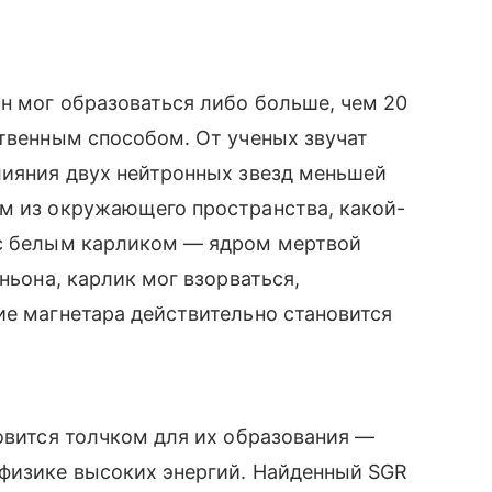
он мог образоваться либо больше, чем 20
ственным способом. От ученых звучат
лияния двух нейтронных звезд меньшей
ем из окружающего пространства, какой-
 с белым карликом — ядром мертвой
ньона, карлик мог взорваться,
ие магнетара действительно становится
новится толчком для их образования —
офизике высоких энергий. Найденный SGR