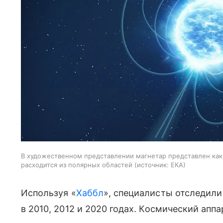
В художественном представлении магнетар представлен как 
расходится из полярных областей
источник:
ЕКА
Используя «
Хаббл
», специалисты отследил
в 2010, 2012 и 2020 годах. Космический апп