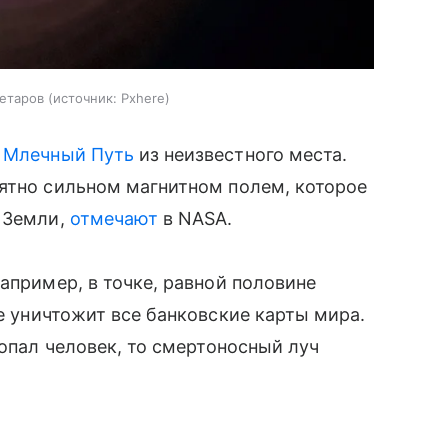
етаров
источник:
Pxhere
в
Млечный Путь
из неизвестного места.
оятно сильном магнитном полем, которое
е Земли,
отмечают
в NASA.
апример, в точке, равной половине
ие уничтожит все банковские карты мира.
попал человек, то смертоносный луч