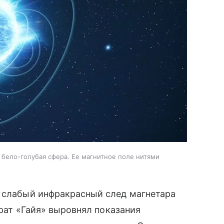
бело-голубая сфера. Ее магнитное поле нитями
и слабый инфракрасный след магнетара
арат «Гайя» выровнял показания