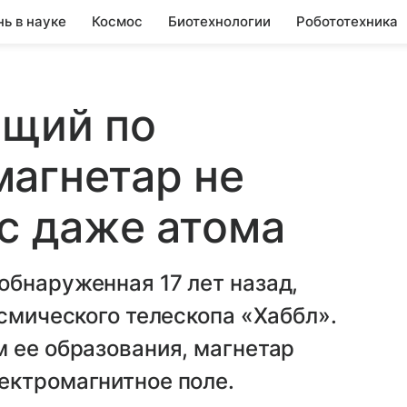
нь в науке
Космос
Биотехнологии
Робототехника
ящий по
агнетар не
ас даже атома
а, обнаруженная 17 лет назад,
осмического телескопа «Хаббл».
 ее образования, магнетар
ектромагнитное поле.