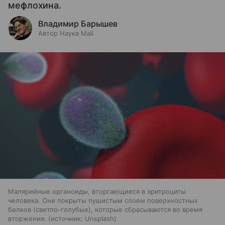
мефлохина.
Владимир Барышев
Автор Наука Mail
Малярийные органоиды, вторгающиеся в эритроциты
человека. Они покрыты пушистым слоем поверхностных
белков (светло-голубые), которые сбрасываются во время
вторжения.
источник:
Unsplash