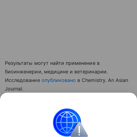
Результаты могут найти применение в
биоинженерии, медицине и ветеринарии.
Исследование
опубликовано
в Chemistry. An Asian
Journal.
Ранее Наука Mail
писала
о том, что ученые
впервые увидели, как ДНК «расстегивается»
перед копированием.