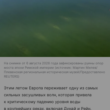
На снимке от 6 августа 2026 года зафиксированы руины опор
моста эпохи Римской империи
источник:
Мартин Милев/
Плевенская региональная историческая музей/Предоставлено
REUTERS
Этим летом Европа переживает одну из самых
сильных засушливых волн, которая привела
к критическому падению уровня воды
в крупнейших реках, включая Дунай и Рейн.