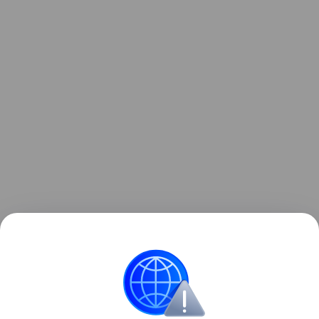
Ранее рекордные засухи
обнажили
более 200
немецких кораблей у берегов Сербии.