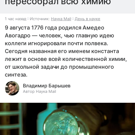
пересобрал всю химию
1 час назад
Источник:
Наука Mail
День в науке
9 августа 1776 года родился Амедео
Авогадро — человек, чью главную идею
коллеги игнорировали почти полвека.
Сегодня названная его именем константа
лежит в основе всей количественной химии,
от школьной задачи до промышленного
синтеза.
Владимир Барышев
Автор Наука Mail