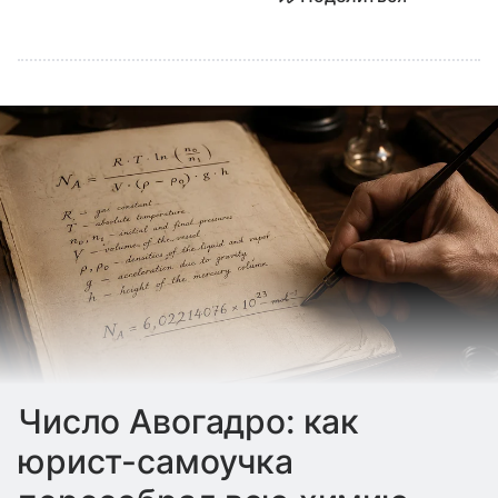
Число Авогадро: как
юрист-самоучка