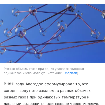
Равные объемы газов при одних условиях содержат
одинаковое число молекул
источник:
Unsplash
В 1811 году Авогадро сформулировал то, что
сегодня зовут его законом: в равных объемах
разных газов при одинаковых температуре и
давлении содержится одинаковое число молекул.