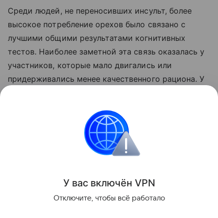
Среди людей, не переносивших инсульт, более
высокое потребление орехов было связано с
лучшими общими результатами когнитивных
тестов. Наиболее заметной эта связь оказалась у
участников, которые мало двигались или
придерживались менее качественного рациона. У
физически активных людей употребление орехов
также связывали с большим общим объемом
мозга.
Питание
Поделиться
У вас включ
ён
V
P
N
Отключите, чтобы всё работало