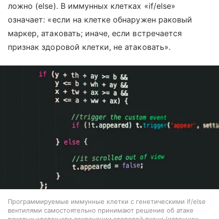
ложно (else). В иммунных клетках «if/else»
означает: «если на клетке обнаружен раковый
маркер, атаковать; иначе, если встречается
признак здоровой клетки, не атаковать».
Программируемые иммунные клетки с генетическими if/else
вентилями самостоятельно принимают решение об атаке
раковых клеток или сохранении здоровой ткани
источник: