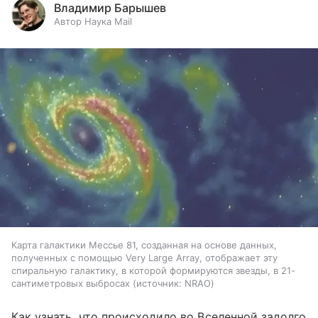
Владимир Барышев
Автор Наука Mail
Карта галактики Мессье 81, созданная на основе данных,
полученных с помощью Very Large Array, отображает эту
спиральную галактику, в которой формируются звезды, в 21-
сантиметровых выбросах
источник:
NRAO
Как узнать, что происходило во Вселенной задолго