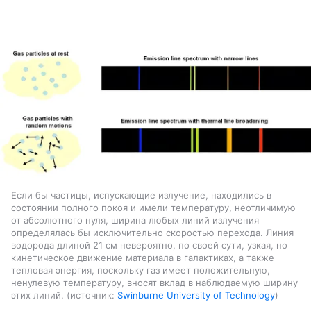
Если бы частицы, испускающие излучение, находились в
состоянии полного покоя и имели температуру, неотличимую
от абсолютного нуля, ширина любых линий излучения
определялась бы исключительно скоростью перехода. Линия
водорода длиной 21 см невероятно, по своей сути, узкая, но
кинетическое движение материала в галактиках, а также
тепловая энергия, поскольку газ имеет положительную,
ненулевую температуру, вносят вклад в наблюдаемую ширину
этих линий.
источник:
Swinburne University of Technology