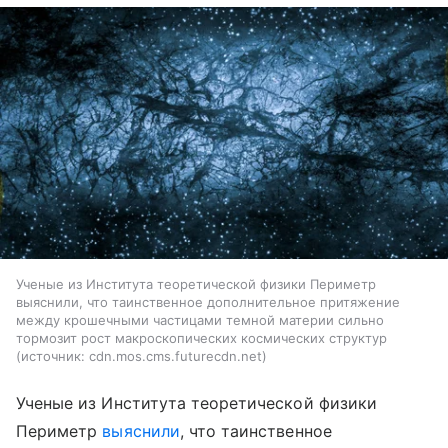
Ученые из Института теоретической физики Периметр
выяснили, что таинственное дополнительное притяжение
между крошечными частицами темной материи сильно
тормозит рост макроскопических космических структур
источник:
cdn.mos.cms.futurecdn.net
Ученые из Института теоретической физики
Периметр
выяснили
, что таинственное