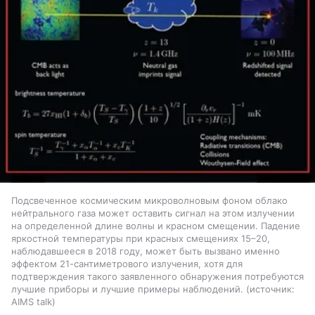
Подсвеченное космическим микроволновым фоном облако
нейтрального газа может оставить сигнал на этом излучении
на определенной длине волны и красном смещении. Падение
яркостной температуры при красных смещениях 15–20,
наблюдавшееся в 2018 году, может быть вызвано именно
эффектом 21-сантиметрового излучения, хотя для
подтверждения такого заявленного обнаружения потребуются
лучшие приборы и лучшие примеры наблюдений.
источник:
AIMS talk