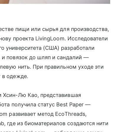
честве пищи или сырья для производства,
снову проекта LivingLoom. Исследователи
го университета (США) разработали
 и повязок до шляп и сандалий —
елевую нить. При правильном уходе эти
 в одежде.
и Хсин-Лю Као, представившая
бота получила статус Best Paper —
oom развивает метод EcoThreads,
ab, где из биоматериалов создаются нити