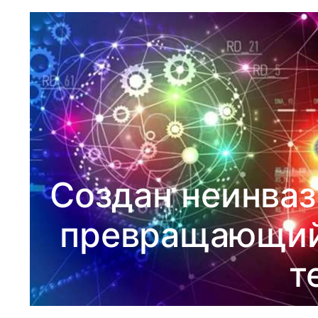
Создан неинваз
превращающий 
т