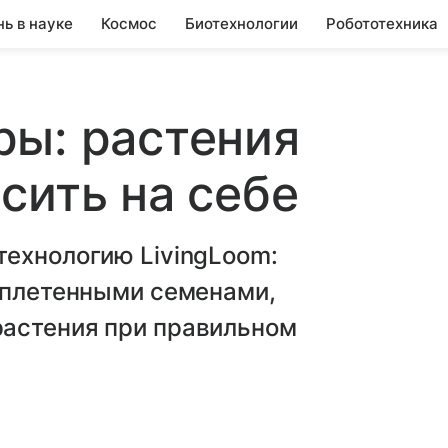
нь в науке
Космос
Биотехнологии
Робототехника
ры: растения
сить на себе
технологию LivingLoom:
 вплетенными семенами,
астения при правильном