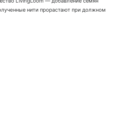
ество LivingLoom — добавление семян
полученные нити прорастают при должном