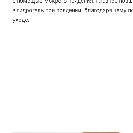
с помощью мокрого прядения. Главное новш
в гидрогель при прядении, благодаря чему 
уходе.