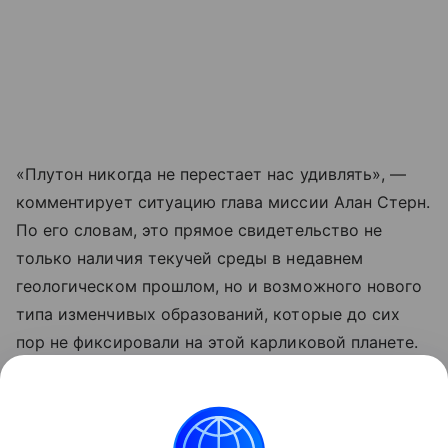
«Плутон никогда не перестает нас удивлять», —
комментирует ситуацию глава миссии Алан Стерн.
По его словам, это прямое свидетельство не
только наличия текучей среды в недавнем
геологическом прошлом, но и возможного нового
типа изменчивых образований, которые до сих
пор не фиксировали на этой карликовой планете.
Ранее Наука Mail
рассказывала
, что атмосфера
Плутона начала разрушаться из-за удаления от