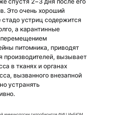
е спустя 2−3 дня после его
в. Это очень хороший
е стадо устриц содержится
олго, а карантинные
о перемещением
ейны питомника, приводят
я производителей, вызывает
са в тканях и органах
сса, вызванного внезапной
но устранять
ивно.
кой иммунологии гидробионтов ФИЦ ИнБЮМ