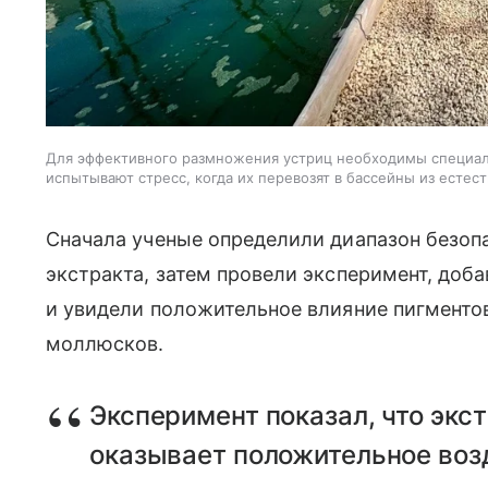
Для эффективного размножения устриц необходимы специал
испытывают стресс, когда их перевозят в бассейны из естес
Сначала ученые определили диапазон безоп
экстракта, затем провели эксперимент, доба
и увидели положительное влияние пигменто
моллюсков.
Эксперимент показал, что экс
оказывает положительное воз