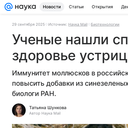
Новости
Статьи
Открытия
Де
29 сентября 2025
Источник:
Наука Mail
Биотехнологии
Ученые нашли сп
здоровье устриц
Иммунитет моллюсков в российск
повысить добавки из синезелены
биологи РАН.
Татьяна Шункова
Автор Наука Mail