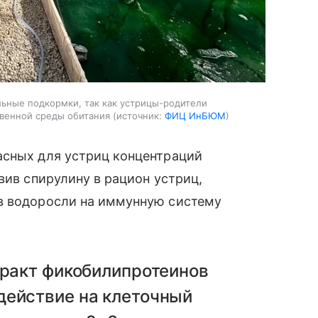
ьные подкормки, так как устрицы-родители
твенной среды обитания
источник:
ФИЦ ИнБЮМ
асных для устриц концентраций
вив спирулину в рацион устриц,
в водоросли на иммунную систему
тракт фикобилипротеинов
действие на клеточный