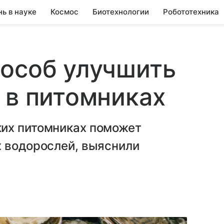
нь в науке
Космос
Биотехнологии
Робототехника
особ улучшить
 в питомниках
их питомниках поможет
х водорослей, выяснили