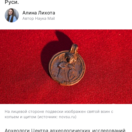
Руси.
Алина Лихота
Автор Наука Mail
На лицевой стороне подвески изображен святой воин с
копьем и щитом
источник:
novsu.ru
Археологи Центра археологических исследований