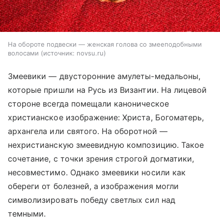
На обороте подвески — женская голова со змееподобными
волосами
источник:
novsu.ru
Змеевики — двусторонние амулеты-медальоны,
которые пришли на Русь из Византии. На лицевой
стороне всегда помещали каноническое
христианское изображение: Христа, Богоматерь,
архангела или святого. На оборотной —
нехристианскую змеевидную композицию. Такое
сочетание, с точки зрения строгой догматики,
несовместимо. Однако змеевики носили как
обереги от болезней, а изображения могли
символизировать победу светлых сил над
темными.