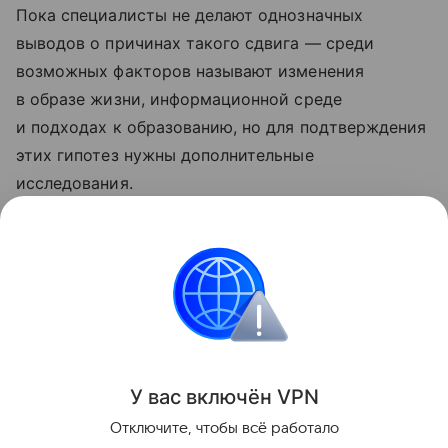
Пока специалисты не делают однозначных
выводов о причинах такого сдвига — среди
возможных факторов называют изменения
в образе жизни, информационной среде
и подходах к образованию, но для подтверждения
этих гипотез нужны дополнительные
исследования.
Ранее Наука Mail
рассказывала
, что поведение
енотов может уточнить особенности интеллекта
человека.
Мозг
Искусственный интеллект
Человек
У вас включ
ён
V
P
N
Поделиться
Отключите, чтобы всё работало