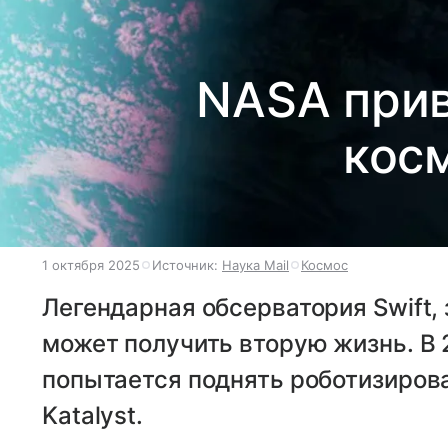
NASA прив
кос
1 октября 2025
Источник:
Наука Mail
Космос
Легендарная обсерватория Swift,
может получить вторую жизнь. В 
попытается поднять роботизиров
Katalyst.