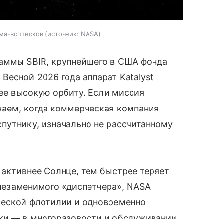
мма-всплесков
источник:
NASA
раммы SBIR, крупнейшего в США фонда
есной 2026 года аппарат Katalyst
лее высокую орбиту. Если миссия
чаем, когда коммерческая компания
путнику, изначально не рассчитанному
 активнее Солнце, тем быстрее теряет
о незаменимого «диспетчера», NASA
ческой флотилии и одновременно
ки — в многоразовости и обслуживании.