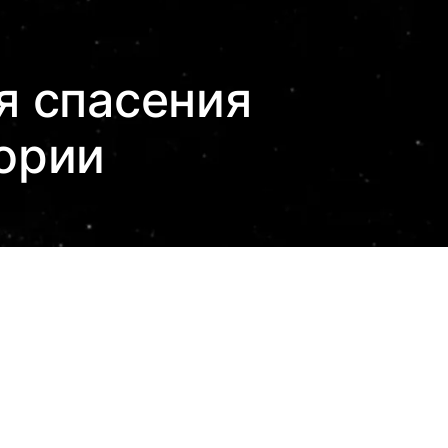
я спасения
ории