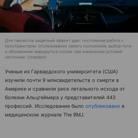
Для таксистов защитный эффект дает постоянная работа с
пространством: отслеживание своего положения, выбор пути
и обновление маршрута в голове при изменении условий
источник:
Unsplash
Ученые из Гарвардского университета (США)
изучили почти 9 млнсвидетельств о смерти в
Америке и сравнили риск летального исхода от
болезни Альцгеймера у представителей 443
профессий. Исследование было
опубликовано
в
медицинском журнале The BMJ.