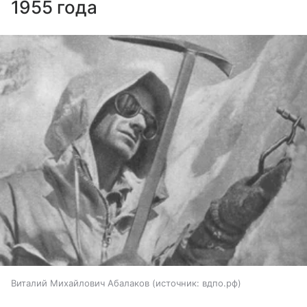
1955 года
Виталий Михайлович Абалаков
источник:
вдпо.рф