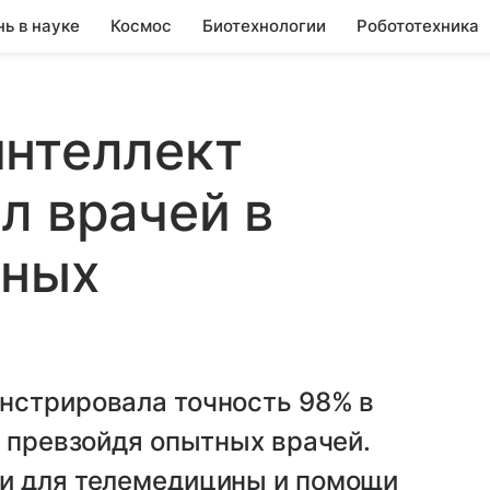
нь в науке
Космос
Биотехнологии
Робототехника
интеллект
л врачей в
жных
нстрировала точность 98% в
, превзойдя опытных врачей.
и для телемедицины и помощи