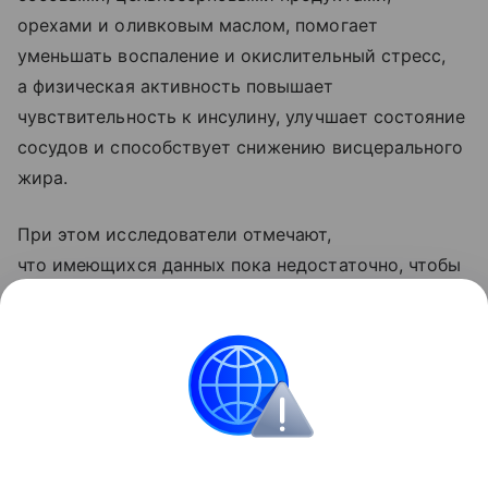
орехами и оливковым маслом, помогает
уменьшать воспаление и окислительный стресс,
а физическая активность повышает
чувствительность к инсулину, улучшает состояние
сосудов и способствует снижению висцерального
жира.
При этом исследователи отмечают,
что имеющихся данных пока недостаточно, чтобы
утверждать, что совместное применение диеты
и тренировок дает значительно больший эффект,
чем каждый из этих методов по отдельности.
Сердце
Поделиться