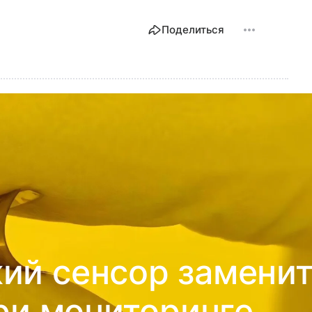
Поделиться
ий сенсор замени
ри мониторинге