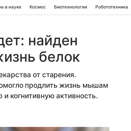
нь в науке
Космос
Биотехнологии
Робототехника
ет: найден
изнь белок
екарства от старения.
помогло продлить жизнь мышам
ю и когнитивную активность.