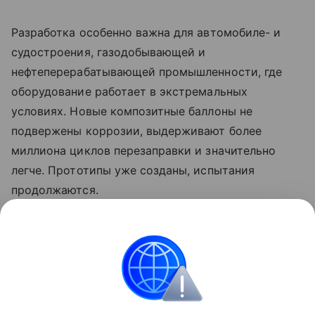
Разработка особенно важна для автомобиле- и
судостроения, газодобывающей и
нефтеперерабатывающей промышленности, где
оборудование работает в экстремальных
условиях. Новые композитные баллоны не
подвержены коррозии, выдерживают более
миллиона циклов перезаправки и значительно
легче. Прототипы уже созданы, испытания
продолжаются.
Ранее Наука Mail
писала
о том, что
петербургские ученые разработали умный
термоконтейнер для грузоперевозок.
Авиация
Новые материалы