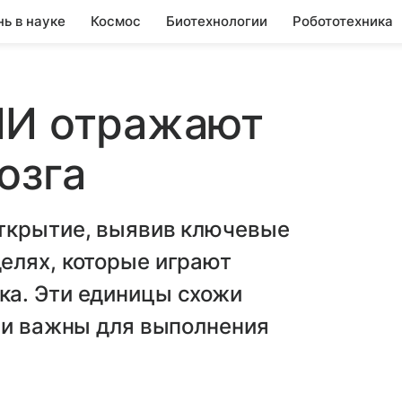
нь в науке
Космос
Биотехнологии
Робототехника
ИИ отражают
озга
ткрытие, выявив ключевые
елях, которые играют
а. Эти единицы схожи
 и важны для выполнения