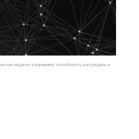
ез них модели утрачивают способность рассуждать и