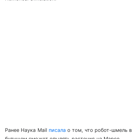
Ранее Наука Mail
писала
о том, что робот-шмель в
будущем сможет опылять растения на Марсе.