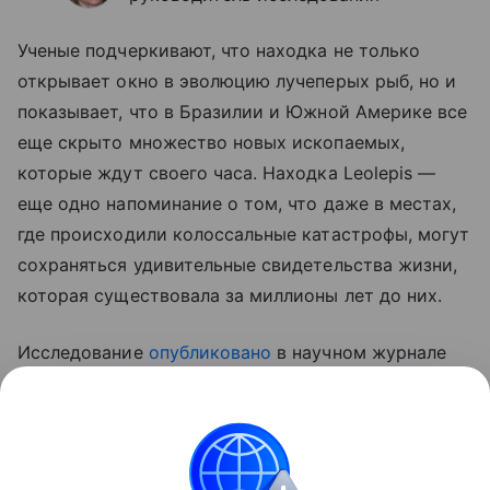
Ученые подчеркивают, что находка не только
открывает окно в эволюцию лучеперых рыб, но и
показывает, что в Бразилии и Южной Америке все
еще скрыто множество новых ископаемых,
которые ждут своего часа. Находка Leolepis —
еще одно напоминание о том, что даже в местах,
где происходили колоссальные катастрофы, могут
сохраняться удивительные свидетельства жизни,
которая существовала за миллионы лет до них.
Исследование
опубликовано
в научном журнале
Journal of South American Earth Sciences.
Ранее Наука Mail
рассказывала
об открытии новой
ископаемой рыбы учеными из Санкт-Петербурга.