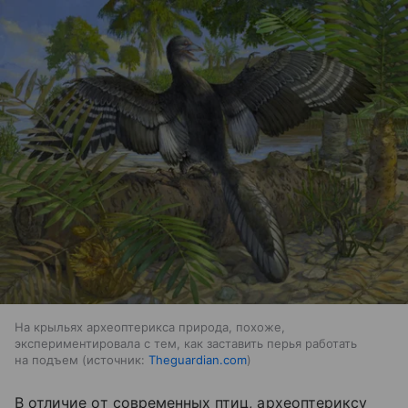
На крыльях археоптерикса природа, похоже,
экспериментировала с тем, как заставить перья работать
на подъем
источник:
Theguardian.com
В отличие от современных птиц, археоптериксу