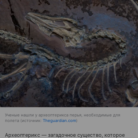
Ученые нашли у археоптерикса перья, необходимые для
полета
источник:
Theguardian.com
Археоптерикс — загадочное существо, которое