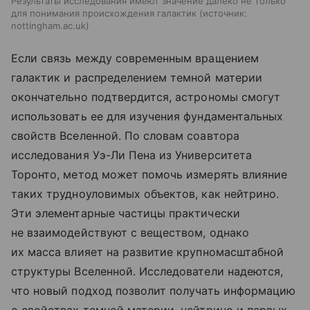
Результаты исследования имеют значение далеко не только
для понимания происхождения галактик
источник:
nottingham.ac.uk
Если связь между современным вращением
галактик и распределением темной материи
окончательно подтвердится, астрономы смогут
использовать ее для изучения фундаментальных
свойств Вселенной. По словам соавтора
исследования Уэ-Ли Пена из Университета
Торонто, метод может помочь измерять влияние
таких трудноуловимых объектов, как нейтрино.
Эти элементарные частицы практически
не взаимодействуют с веществом, однако
их масса влияет на развитие крупномасштабной
структуры Вселенной. Исследователи надеются,
что новый подход позволит получать информацию
о свойствах темной материи, нейтрино и первых