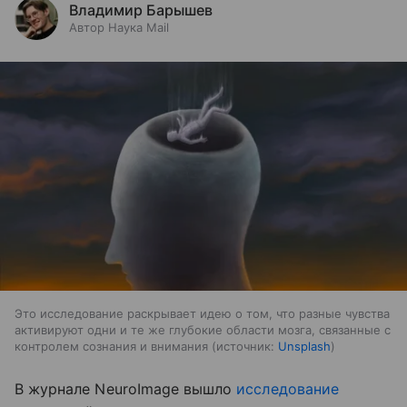
Владимир Барышев
Автор Наука Mail
Это исследование раскрывает идею о том, что разные чувства
активируют одни и те же глубокие области мозга, связанные с
контролем сознания и внимания
источник:
Unsplash
В журнале
NeuroImage
вышло
исследование