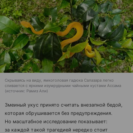
Скрываясь на виду, ямкоголовая гадюка Салазара легко
сливается с яркими изумрудными чайными кустами Ассама
источник:
Рамиз Али
Змеиный укус принято считать внезапной бедой,
которая обрушивается без предупреждения.
Но масштабное исследование показывает:
за каждой такой трагедией нередко стоит