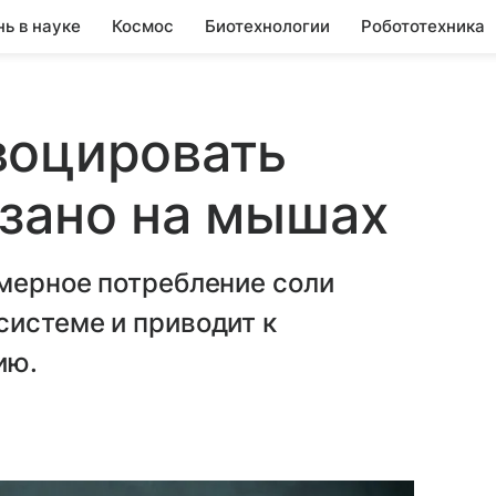
нь в науке
Космос
Биотехнологии
Робототехника
воцировать
зано на мышах
змерное потребление соли
системе и приводит к
ию.