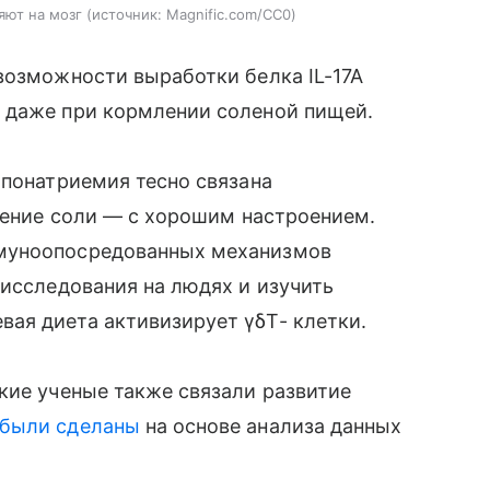
яют на мозг
источник:
Magnific.com/CC0
возможности выработки белка IL-17A
 даже при кормлении соленой пищей.
ипонатриемия тесно связана
бление соли — с хорошим настроением.
ммуноопосредованных механизмов
 исследования на людях и изучить
ая диета активизирует γδT- клетки.
кие ученые также связали развитие
были сделаны
на основе анализа данных