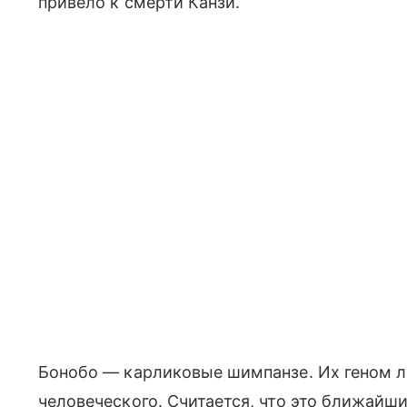
привело к смерти Канзи.
Бонобо — карликовые шимпанзе. Их геном ли
человеческого. Считается, что это ближайш