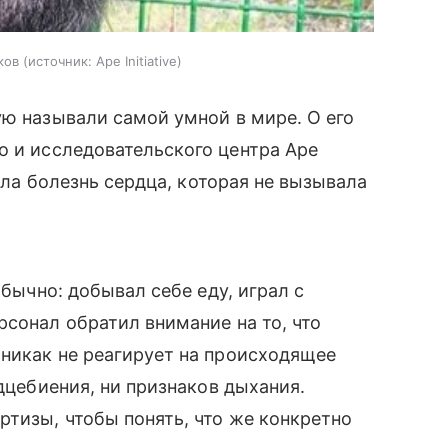
ков
источник:
Ape Initiative
ую называли самой умной в мире. О его
о и исследовательского центра Ape
была болезнь сердца, которая не вызывала
обычно: добывал себе еду, играл с
рсонал обратил внимание на то, что
никак не реагирует на происходящее
рдцебиения, ни признаков дыхания.
тизы, чтобы понять, что же конкретно