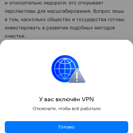
и относительно недороги: это открывает
перспективы для масштабирования. Вопрос лишь
в том, насколько общество и государства готовы
инвестировать в развитие подобных методов
очистки.
Ранее Наука Mail
рассказывала
, что в тропиках
микропластик образуется в 16 раз быстрее, чем в
Арктике.
Экология
США
Водоросли
Микропласти
У вас включ
ён
V
P
N
Поделиться
Отключите, чтобы всё работало
Готово