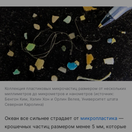
Коллекция пластиковых микрочастиц размером от нескольких
миллиметров до микрометров и нанометров
источник:
Бенгон Ким, Хэлин Хон и Орлин Велев, Университет штата
Северная Каролина
Океан все сильнее страдает от
микропластика
—
крошечных частиц размером менее 5 мм, которые