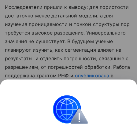
Исследователи пришли к выводу: для пористости
достаточно менее детальной модели, а для
изучения проницаемости и тонкой структуры пор
требуется высокое разрешение. Универсального
значения не существует. В будущем ученые
планируют изучить, как сегментация влияет на
результаты, и отделить погрешности, связанные с
разрешением, от погрешностей обработки. Работа
поддержана грантом РНФ и
опубликована
в
Advances in Water Resources.
Ранее Наука Mail
писала
о том, зачем ученые
переводят горные породы в виртуальный мир.
Геология