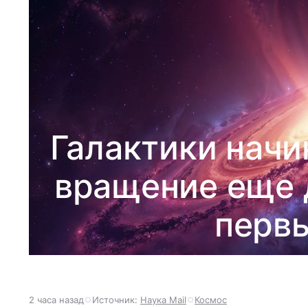
Галактики начи
вращение еще 
первы
2 часа назад
Источник:
Наука Mail
Космос