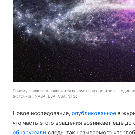
Почему галактики вращаются вокруг своих центров — один 
источник:
NASA, ESA, CSA, STScI
Новое исследование,
опубликованное
в журн
что часть этого вращения возникает еще до
обнаружили
следы так называемого «первоб