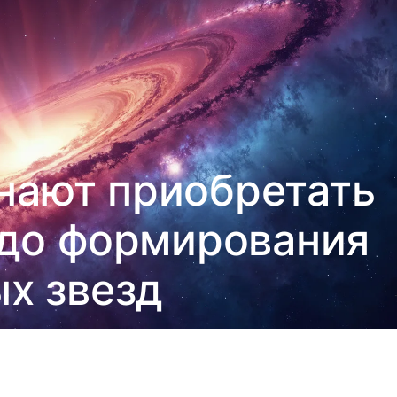
нают приобретать
до формирования
х звезд