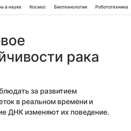
нь в науке
Космос
Биотехнологии
Робототехника
овое
йчивости рака
блюдать за развитием
еток в реальном времени и
ие ДНК изменяют их поведение.