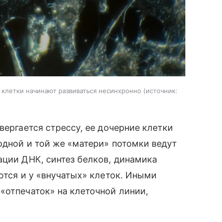
е клетки начинают развиваться несинхронно
источник:
вергается стрессу, ее дочерние клетки
одной и той же «матери» потомки ведут
ации ДНК, синтез белков, динамика
ются и у «внучатых» клеток. Иными
«отпечаток» на клеточной линии,