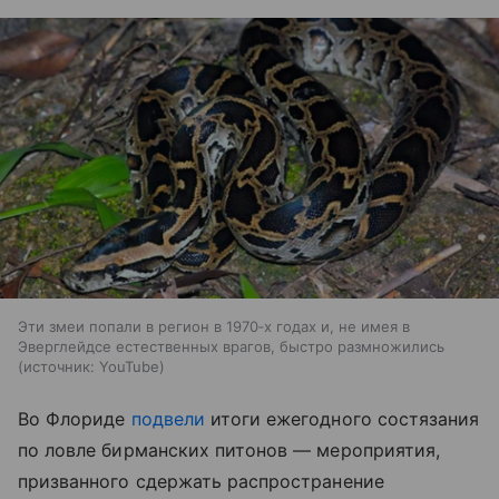
Эти змеи попали в регион в 1970‑х годах и, не имея в
Эверглейдсе естественных врагов, быстро размножились
источник:
YouTube
Во Флориде
подвели
итоги ежегодного состязания
по ловле бирманских питонов — мероприятия,
призванного сдержать распространение