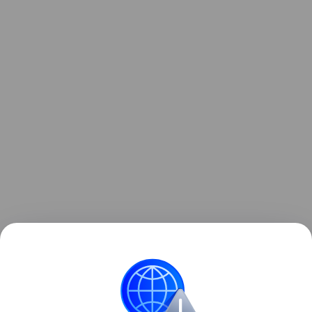
Ранее Наука Mail
рассказывала
, что крытые
мутации помогли змеям-пришельцам захватить
остров в Тихом океане.