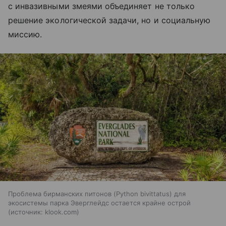
с инвазивными змеями объединяет не только
решение экологической задачи, но и социальную
миссию.
Проблема бирманских питонов (Python bivittatus) для
экосистемы парка Эверглейдс остается крайне острой
источник:
klook.com