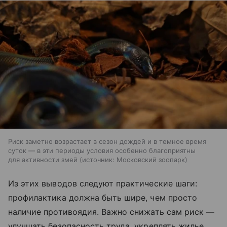
Риск заметно возрастает в сезон дождей и в темное время
суток — в эти периоды условия особенно благоприятны
для активности змей
источник:
Московский зоопарк
Из этих выводов следуют практические шаги:
профилактика должна быть шире, чем просто
наличие противоядия. Важно снижать сам риск —
улучшать безопасность труда, укреплять жилье,