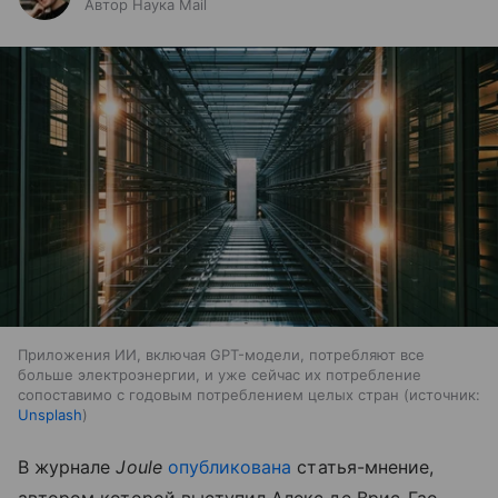
Автор Наука Mail
Приложения ИИ, включая GPT-модели, потребляют все
больше электроэнергии, и уже сейчас их потребление
сопоставимо с годовым потреблением целых стран
источник:
Unsplash
В журнале
Joule
опубликована
статья-мнение,