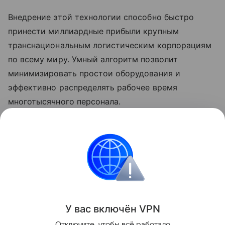
Внедрение этой технологии способно быстро
принести миллиардные прибыли крупным
транснациональным логистическим корпорациям
по всему миру. Умный алгоритм позволит
минимизировать простои оборудования и
эффективно распределять рабочее время
многотысячного персонала.
Ранее Наука Mail рассказывала, что ученые
решили
задачу с
астероидами
, которая поможет
улучшить логистику транспорта.
Искусственный интеллект
У вас включ
ён
V
P
N
Поделиться
Отключите, чтобы всё работало