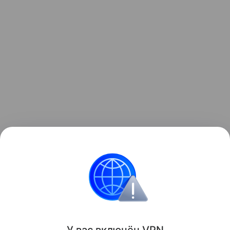
Ранее Наука Mail
рассказывала
о том, что в
Таиланде по одному позвонку открыли новый вид
гигантского динозавра.
палеонтология
Динозавры