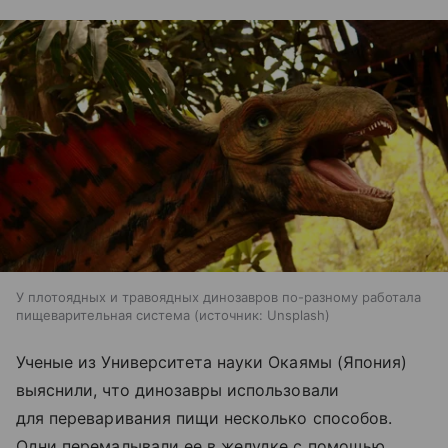
У плотоядных и травоядных динозавров по-разному работала
пищеварительная система
источник:
Unsplash
Ученые из Университета науки Окаямы (Япония)
выяснили, что динозавры использовали
для переваривания пищи несколько способов.
Одни перемалывали ее в желудке с помощью