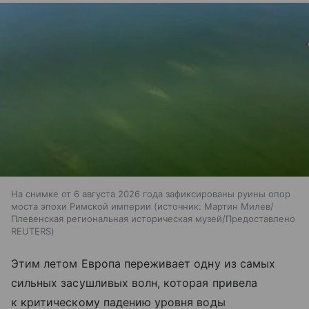
На снимке от 6 августа 2026 года зафиксированы руины опор
моста эпохи Римской империи
источник:
Мартин Милев/
Плевенская региональная историческая музей/Предоставлено
REUTERS
Этим летом Европа переживает одну из самых
сильных засушливых волн, которая привела
к критическому падению уровня воды