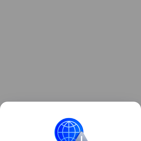
Ранее рекордные засухи
обнажили
более 200
немецких кораблей у берегов Сербии.