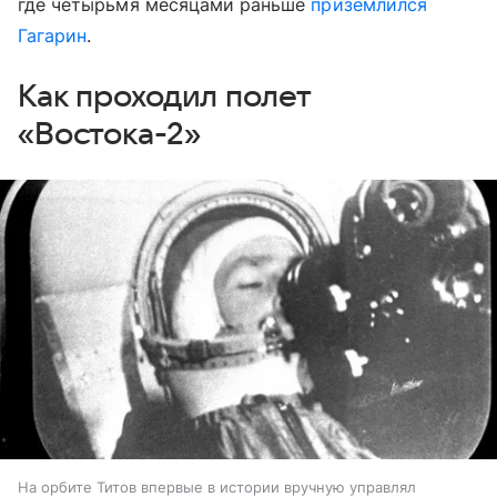
где четырьмя месяцами раньше
приземлился
Гагарин
.
Как проходил полет
«Востока-2»
На орбите Титов впервые в истории вручную управлял