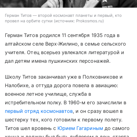
Герман Титов — второй космонавт планеты и первый, кто
провел на орбите сутки
источник:
Prokosmos.ru
Герман Титов родился 11 сентября 1935 года в
алтайском селе Верх-Жилино, в семье сельского
учителя. Отец всерьез увлекался литературой и
дал детям имена пушкинских персонажей.
Школу Титов заканчивал уже в Полковникове и
Налобихе, а оттуда дорога повела в авиацию:
военное летное училище, служба в
истребительном полку. В 1960-м его зачислили в
первый отряд космонавтов
, и он сразу вошел в
шестерку тех, кого готовили к первому полету.
Титов шел вровень с
Юрием Гагариным
до самого
конца и должен был быть дублером в день старта