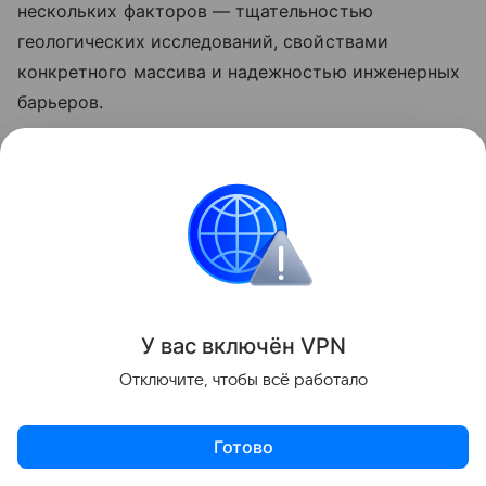
нескольких факторов — тщательностью
геологических исследований, свойствами
конкретного массива и надежностью инженерных
барьеров.
Специалисты считают, финский проект следует
рассматривать не как окончательное решение
проблемы ядерных отходов на сто тысячелетий
вперед, а как наиболее научно обоснованный
подход, которым человечество располагает
сегодня.
У вас включ
ён
V
P
N
Ранее мы рассказывали, как радиохимики
Отключите, чтобы всё работало
проводят
мониторинг радиоактивного
загрязнения Курил от «Фукусимы».
Готово