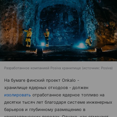
Разработанное компанией Posiva хранилище
источник:
Posiva
На бумаге финский проект Onkalo -
хранилище ядерных отходоов - должен
изолировать
отработанное ядерное топливо на
десятки тысяч лет благодаря системе инженерных
барьеров и глубинному размещению в
кристаллических породах. Однако, как отмечают