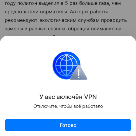
году полигон выделил в 5 раз больше газа, чем
предполагали нормативы. Авторы работы
рекомендуют экологическим службам проводить
замеры в разные сезоны, обращая внимание на
погодные условия. Операторам свалок
предлагается усиливать работу систем откачки
газа в периоды перед падением атмосферного
давления. Широкое внедрение новой методики на
других объектах поможет определить реальный
масштаб проблемы выбросов.
У вас включ
ён
V
P
N
Отключите, чтобы всё работало
Готово