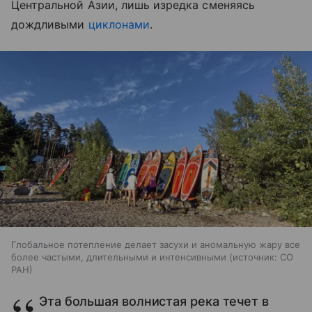
Центральной Азии, лишь изредка сменяясь
дождливыми
циклонами
.
Глобальное потепление делает засухи и аномальную жару все
более частыми, длительными и интенсивными
источник:
СО
РАН
Эта большая волнистая река течет в