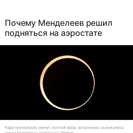
Почему Менделеев решил
подняться на аэростате
Ради нескольких минут полной фазы астрономы съезжались
через полстраны
источник:
Space