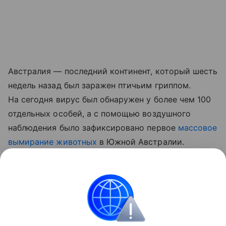
Австралия — последний континент, который шесть
недель назад был заражен птичьим гриппом.
На сегодня вирус был обнаружен у более чем 100
отдельных особей, а с помощью воздушного
наблюдения было зафиксировано первое
массовое
вымирание животных
в Южной Австралии.
Ранее Наука Mail
рассказывала
о том, что в Новой
Зеландии редких птиц начали прививать от
птичьего гриппа.