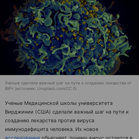
Ученые сделали важный шаг на пути к созданию лекарства от
ВИЧ
источник:
Unsplash.com/CC 0
Ученые Медицинской школы университета
Вирджинии (США) сделали важный шаг на пути к
созданию лекарства против вируса
иммунодефицита человека. Их новое
исследование
объясняет, почему вирус остается в