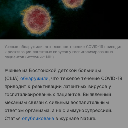
Ученые обнаружили, что тяжелое течение COVID-19 приводит
к реактивации латентных вирусов у госпитализированных
пациентов
источник:
NIH
Ученые из Бостонской детской больницы
(США)
обнаружили
, что тяжелое течение COVID-19
приводит к реактивации латентных вирусов у
госпитализированных пациентов. Выявленный
механизм связан с сильным воспалительным
ответом организма, а не с иммуносупрессией.
Статья
опубликована
в журнале Nature.